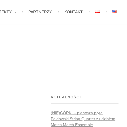
JEKTY
PARTNERZY
KONTAKT
AKTUALNOŚCI
(NIE)CÓRKI – pierwsza płyta
Poldowski String Quartet z udziałem
Match Match Ensemble