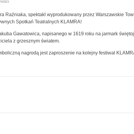
ności
mara Raźniaka, spektakl wyprodukowany przez Warszawskie To
atywnych Spotkań Teatralnych KLAMRA!
akuba Gawatowica, napisanego w 1619 roku na jarmark świętoja
iciela z grzesznym światem.
boliczną nagrodą jest zaproszenie na kolejny festiwal KLAMR