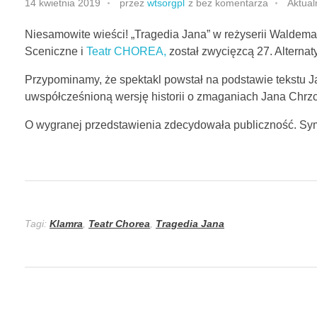
14 kwietnia 2019
przez
wtsorgpl
z
bez komentarza
Aktual
Niesamowite wieści! „Tragedia Jana” w reżyserii Walde
Sceniczne i
Teatr CHOREA,
został zwycięzcą 27. Altern
Przypominamy, że spektakl powstał na podstawie tekstu J
uwspółcześnioną wersję historii o zmaganiach Jana Chrzc
O wygranej przedstawienia zdecydowała publiczność. Sym
Tagi:
Klamra
,
Teatr Chorea
,
Tragedia Jana