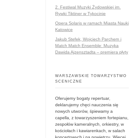
2. Festiwal Muzyki Żydowskiej im.
Rywki Tiktiner w Tykocinie
Opera Solaris w ramach Miasta Nauki
Katowice
Jakub Stefek, Wojciech Parchem i
Match Match Ensemble: Muzyka
Dawida Ajzensztadta – premiera płyty
WARSZAWSKIE TOWARZYSTWO
SCENICZNE
Oferujemy bogaty repertuar,
deklarujemy chęci nauczenia się
nowych utworów, śpiewamy a
capella, z towarzyszeniem fortepianu,
zespołów kameralnych, orkiestry, w
kościołach i kawiarenkach, w salach
koncertowych i na powietrzu.
Więcej
.