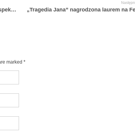
Następn
„Tragedia Jana” jednym z najlepszych spektakli teatru offowego!
are marked *