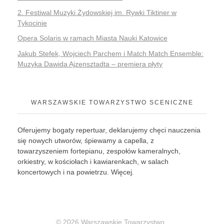
2. Festiwal Muzyki Żydowskiej im. Rywki Tiktiner w
Tykocinie
Opera Solaris w ramach Miasta Nauki Katowice
Jakub Stefek, Wojciech Parchem i Match Match Ensemble:
Muzyka Dawida Ajzensztadta – premiera płyty
WARSZAWSKIE TOWARZYSTWO SCENICZNE
Oferujemy bogaty repertuar, deklarujemy chęci nauczenia
się nowych utworów, śpiewamy a capella, z
towarzyszeniem fortepianu, zespołów kameralnych,
orkiestry, w kościołach i kawiarenkach, w salach
koncertowych i na powietrzu.
Więcej
.
© 2026 Warszawskie Towarzystwo