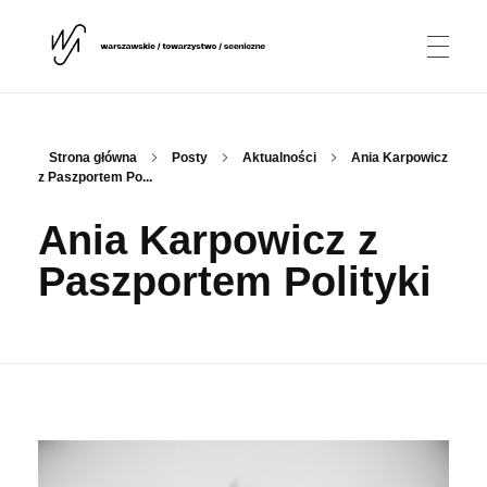
AKTUALNOŚCI
Warszawskie Towarzystwo Sceniczne
WTS
Strona główna
Posty
Aktualności
Ania Karpowicz
z Paszportem Po...
O NAS
Ania Karpowicz z
Paszportem Polityki
Stowarzyszenie
PROJEKTY
Dyrygentka
Rothko Chapel / Tomba Emmanuelle
PARTNERZY
Chór
Dawid Ajzensztadt
KONTAKT