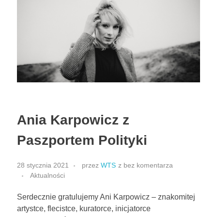
Match Match Ensemble
Dialogi
Little Thunder
Aspern
Ania Karpowicz z
Paszportem Polityki
28 stycznia 2021
przez
WTS
z
bez komentarza
Aktualności
Serdecznie gratulujemy Ani Karpowicz – znakomitej
artystce, flecistce, kuratorce, inicjatorce