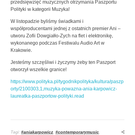
przedsięwzięć muzycznych otrzymania Paszportu
Polityki w kategorii Muzyka!
W listopadzie byliśmy świadkami i
współproducentami jednej z ostatnich premier Ani –
utworu Zofii Dowgiałło-Zych na flet i elektronikę,
wykonanego podczas Festiwalu Audio Art w
Krakowie.
Jesteśmy szczęśliwi i życzymy żeby ten Paszport
otworzył wszelkie granice!
https://www.polityka.pl/tygodnikpolityka/kultura/paszp
orty/2100303,1,muzyka-powazna-ania-karpowicz-
laureatka-paszportow-polityki.read
Tagi:
#aniakarpowicz
,
#contemporarymusic
,