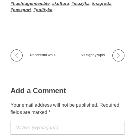
#hashtagensemble
,
#kultura
,
#muzyka
,
#nagroda
,
#paszport
,
#polityka
Poprzedni wpis
Następny wpis
Add a Comment
Your email address will not be published. Required
fields are marked *