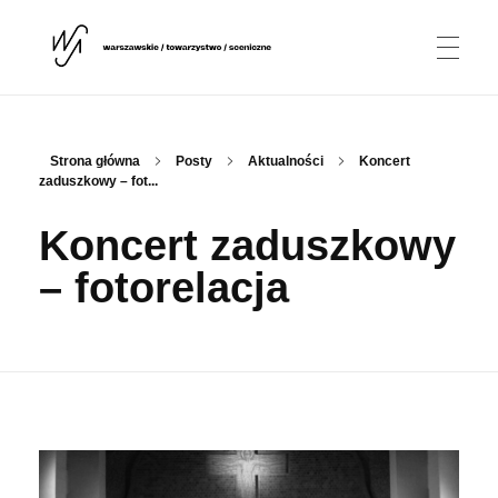
AKTUALNOŚCI
Warszawskie Towarzystwo Sceniczne
WTS
Strona główna
Posty
Aktualności
Koncert
zaduszkowy – fot...
O NAS
Koncert zaduszkowy
– fotorelacja
Stowarzyszenie
PROJEKTY
Dyrygentka
Rothko Chapel / Tomba Emmanuelle
PARTNERZY
Chór
Dawid Ajzensztadt
KONTAKT