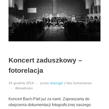
Match Match Ensemble
Dialogi
Little Thunder
Aspern
Koncert zaduszkowy –
fotorelacja
24 grudnia 2014
przez
wtsorgpl
z
bez komentarza
Aktualności
Koncert Bach-Pärt już za nami. Zapraszamy do
obejrzenia dokumentacji fotograficznej naszego