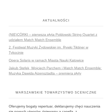
AKTUALNOŚCI
(NIE)CÓRKI – pierwsza płyta Poldowski String Quartet z
udziałem Match Match Ensemble
2. Festiwal Muzyki Żydowskiej im. Rywki Tiktiner w
Tykocinie
Opera Solaris w ramach Miasta Nauki Katowice
Jakub Stefek, Wojciech Parchem i Match Match Ensemble:
Muzyka Dawida Ajzensztadta – premiera płyty
WARSZAWSKIE TOWARZYSTWO SCENICZNE
Oferujemy bogaty repertuar, deklarujemy chęci nauczenia
się nowych utworów, śpiewamy a capella, z