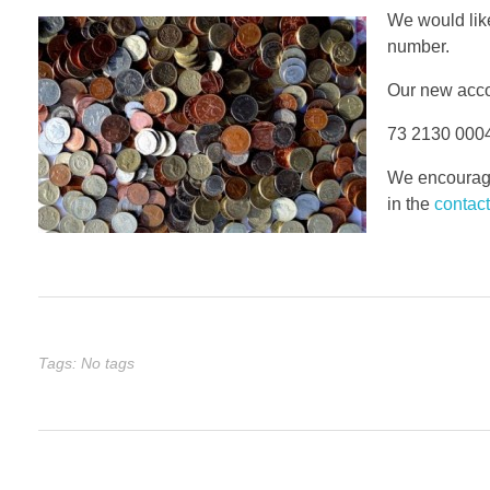
We would lik
number.
Our new acco
73 2130 000
We encourage
in the
contac
Tags: No tags