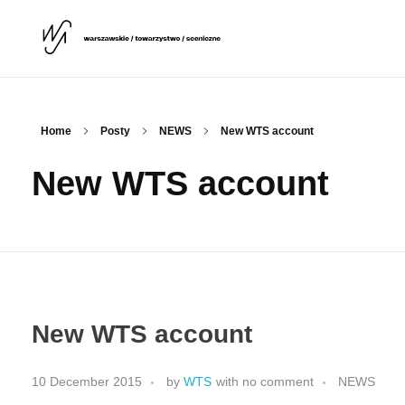
Warszawskie Towarzystwo Sceniczne
WTS
Home
Posty
NEWS
New WTS account
New WTS account
New WTS account
10 December 2015
by
WTS
with
no comment
NEWS