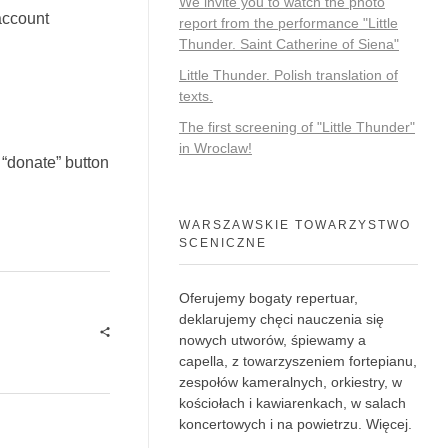
We invite you to watch the photo
account
report from the performance "Little
Thunder. Saint Catherine of Siena"
Little Thunder. Polish translation of
texts.
The first screening of "Little Thunder"
in Wroclaw!
 “donate” button
WARSZAWSKIE TOWARZYSTWO
SCENICZNE
Oferujemy bogaty repertuar,
deklarujemy chęci nauczenia się
nowych utworów, śpiewamy a
capella, z towarzyszeniem fortepianu,
zespołów kameralnych, orkiestry, w
kościołach i kawiarenkach, w salach
koncertowych i na powietrzu.
Więcej
.