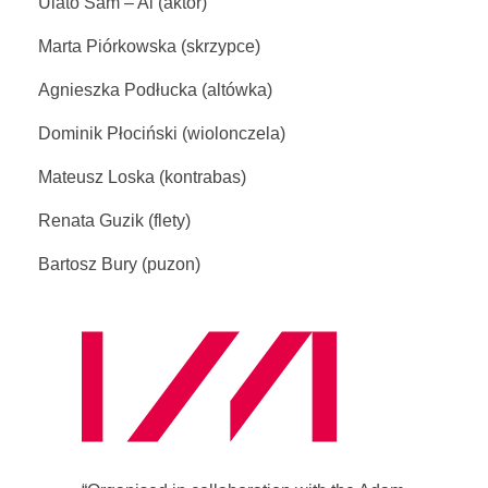
Ulato Sam – Al (aktor)
Marta Piórkowska (skrzypce)
Agnieszka Podłucka (altówka)
Dominik Płociński (wiolonczela)
Mateusz Loska (kontrabas)
Renata Guzik (flety)
Bartosz Bury (puzon)