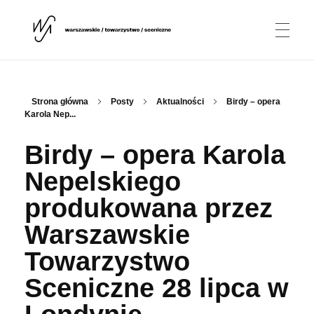
AKTUALNOŚCI
Warszawskie Towarzystwo Sceniczne
WTS
Strona główna
Posty
Aktualności
Birdy – opera
Karola Nep...
O NAS
Birdy – opera Karola
Nepelskiego
Stowarzyszenie
PROJEKTY
produkowana przez
Dyrygentka
Warszawskie
Towarzystwo
Rothko Chapel / Tomba Emmanuelle
PARTNERZY
Chór
Sceniczne 28 lipca w
Dawid Ajzensztadt
KONTAKT