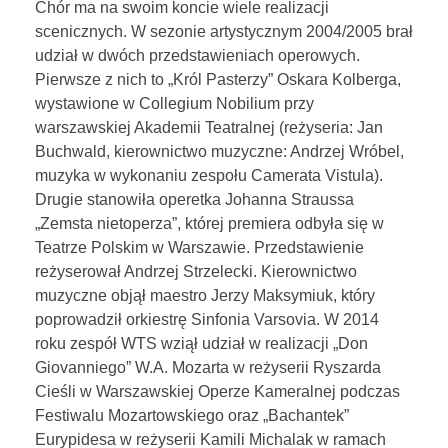
Chór ma na swoim koncie wiele realizacji
scenicznych. W sezonie artystycznym 2004/2005 brał
udział w dwóch przedstawieniach operowych.
Pierwsze z nich to „Król Pasterzy” Oskara Kolberga,
wystawione w Collegium Nobilium przy
warszawskiej Akademii Teatralnej (reżyseria: Jan
Buchwald, kierownictwo muzyczne: Andrzej Wróbel,
muzyka w wykonaniu zespołu Camerata Vistula).
Drugie stanowiła operetka Johanna Straussa
„Zemsta nietoperza”, której premiera odbyła się w
Teatrze Polskim w Warszawie. Przedstawienie
reżyserował Andrzej Strzelecki. Kierownictwo
muzyczne objął maestro Jerzy Maksymiuk, który
poprowadził orkiestrę Sinfonia Varsovia. W 2014
roku zespół WTS wziął udział w realizacji „Don
Giovanniego” W.A. Mozarta w reżyserii Ryszarda
Cieśli w Warszawskiej Operze Kameralnej podczas
Festiwalu Mozartowskiego oraz „Bachantek”
Eurypidesa w reżyserii Kamili Michalak w ramach