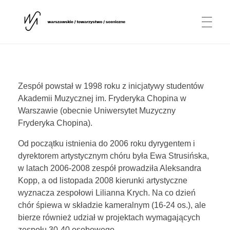
AKTUALNOŚCI
Warszawskie Towarzystwo Sceniczne
WTS
Zespół powstał w 1998 roku z inicjatywy studentów
Akademii Muzycznej im. Fryderyka Chopina w
O NAS
Warszawie (obecnie Uniwersytet Muzyczny
Fryderyka Chopina).
Stowarzyszenie
PROJEKTY
Od początku istnienia do 2006 roku dyrygentem i
dyrektorem artystycznym chóru była Ewa Strusińska,
Dyrygentka
w latach 2006-2008 zespół prowadziła Aleksandra
Kopp, a od listopada 2008 kierunki artystyczne
Rothko Chapel / Tomba Emmanuelle
PARTNERZY
Chór
wyznacza zespołowi Lilianna Krych. Na co dzień
chór śpiewa w składzie kameralnym (16-24 os.), ale
Dawid Ajzensztadt
bierze również udział w projektach wymagających
zespołu 30-40 osobowego.
KONTAKT