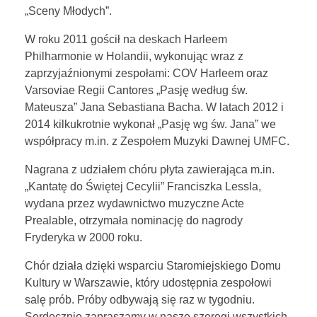
„Sceny Młodych”.
W roku 2011 gościł na deskach Harleem
Philharmonie w Holandii, wykonując wraz z
zaprzyjaźnionymi zespołami: COV Harleem oraz
Varsoviae Regii Cantores „Pasję według św.
Mateusza” Jana Sebastiana Bacha. W latach 2012 i
2014 kilkukrotnie wykonał „Pasję wg św. Jana” we
współpracy m.in. z Zespołem Muzyki Dawnej UMFC.
Nagrana z udziałem chóru płyta zawierająca m.in.
„Kantatę do Świętej Cecylii” Franciszka Lessla,
wydana przez wydawnictwo muzyczne Acte
Prealable, otrzymała nominację do nagrody
Fryderyka w 2000 roku.
Chór działa dzięki wsparciu Staromiejskiego Domu
Kultury w Warszawie, który udostępnia zespołowi
salę prób. Próby odbywają się raz w tygodniu.
Serdecznie zapraszamy w nasze szeregi wszystkich