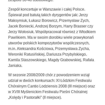
Match Match Ensemble
Zespół koncertuje w Warszawie i całej Polsce.
Dialogi
Śpiewał pod batutą takich dyrygentów jak: Jerzy
Maksymiuk, Łukasz Borowicz, Przemysław Zych,
Little Thunder
Jacek Boniecki, Andrzej Borzym, Harry Brasser czy
Aspern
Jerzy Wołosiuk. Współpracował również z Włodkiem
Pawlikiem. Ma w swoim dorobku wiele prawykonań
utworów polskich kompozytorów współczesnych,
m.in. Aleksandra Kościowa, Przemysława Zycha,
Weroniki Ratusińskiej, Dariusza Przybylskiego,
Kamila Staszowskiego, Magdy Grabowskiej, Rafała
Janiaka.
W sezonie 2008/2009 chór z powodzeniem wziął
udział w dwóch konkursach: XI Łódzkim Festiwalu
Chóralnym Cantio Lodziensis 2008 (III miejsce) oraz
w XVIII Myślenickim Festiwalu Pieśni Chóralnej
„Kolędy i Pastorałki” (II miejsce).