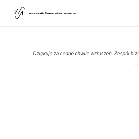
Warszawskie Towarzystwo Sceniczne
WTS
Dziękuję za cenne chwile wzruszeń. Zespół brzmi