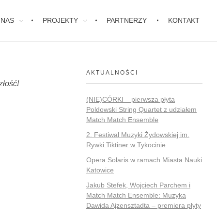
 NAS
PROJEKTY
PARTNERZY
KONTAKT
AKTUALNOŚCI
złość!
(NIE)CÓRKI – pierwsza płyta
Poldowski String Quartet z udziałem
Match Match Ensemble
2. Festiwal Muzyki Żydowskiej im.
Rywki Tiktiner w Tykocinie
Opera Solaris w ramach Miasta Nauki
Katowice
Jakub Stefek, Wojciech Parchem i
Match Match Ensemble: Muzyka
Dawida Ajzensztadta – premiera płyty